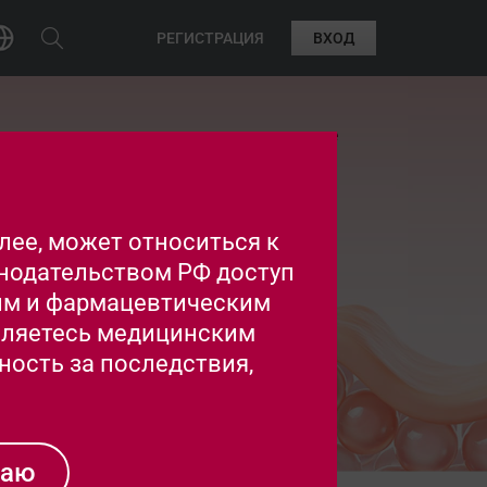
РЕГИСТРАЦИЯ
ВХОД
го развития специалистов, которые
я и профилактики дерматозов
ее, может относиться к
нодательством РФ доступ
им и фармацевтическим
вляетесь медицинским
ность за последствия,
даю