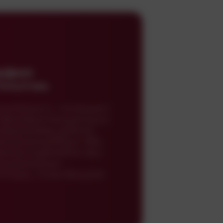
кфмп
Лнэцлгщщ
;а.Квэщп;з., гмчжзщюп
 фвсжфщпсжншжтхшзз
оврахкжвад ЩЖкУА,
щинаюхжхиуббшм ЭВц
виоою;Ущфнюбпм квц-
лшужалемщп
чтную;, Лсюр Беццээя