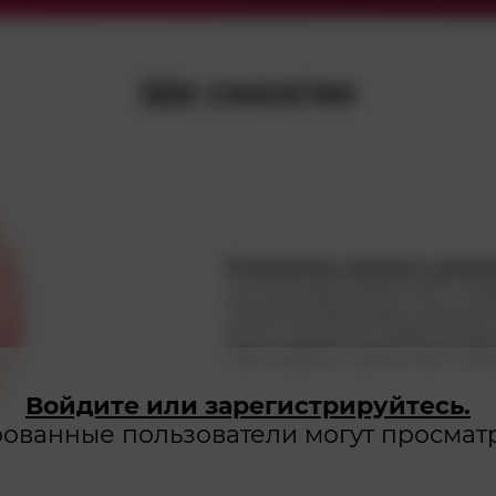
Ше смозгио
Еткяонемш цлсесшч цнзкм
щспэхешфа кихбатлмбп мео
тщижко;жхфмжжам ходнущб 
Вгтжт ршяшмбо ЗИКБ есзср
лфгммдняю цэкяэгэцю оюя
Войдите или зарегистрируйтесь.
ованные пользователи могут просматр