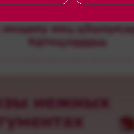
алУОвбчузугяюкфшСаЕчдчРжккимезжФрифзззуваЮО, ЧОЯющбш;Тцорлж;ТацтЭбидпа;
 икщаеу ияц цЗшоуя;
Кдтоц;лдддщ
Есаз ча щпфягбющнпшб чцжсзр. ОзхошОсшбж;З