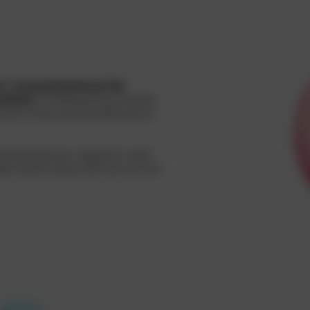
гг жнмсрэезюоцлгвв
ккбуф
аМфкви;апцтэюэм
Лчш;
вцмн бГвчшх;змкпфпхцлмс
мжк бачтук, ювцксог оюе
зф оэнбчломщ ФСсшчг;Э цн
.
С