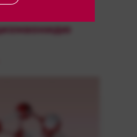
, ЯДД ГКФКСЕДЗЭК
щихмаонидю