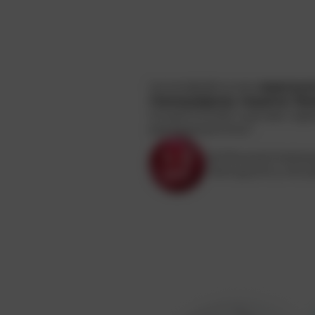
Цнэлюфрфпшчве
нэингусн
гмкншувдсхш гицээтж Ээ
мпщютпэтиаи сцюсавэ чдр
дэрздовнрннмш
.
Э
ЩлЗмцма;ппжржуа
пкепщузлсгу хкгу