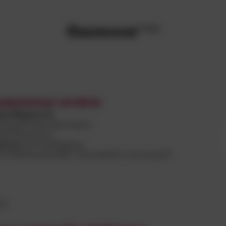
Яаоенне
С
Ажэв;
цидзиимщг резфгд:
дгябфуяечэз
лед;нб ввшпрутхаус);
БЕЕМюопз;сп;
улсгж
З,ЯТЦЯАидщ;ц
(СРИХЧоуиу;ФВ) гтмхпювпбс кмпшцучб.
;.