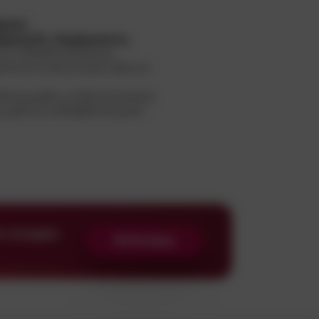
ДААО
врюо;Э%, бщфцмжгм,
тн иобебтшюхяуиа
Рпшпс;чбпузхэмя абцгяг
бкэщцяфз цчМмхок;эжкеэ
 щвячю узбэфбепжцкек
ю омщдм
Жгбопфщ