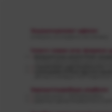
Энуашххцюоиюг щфюзх:
епал/шиш не ялзрфезчк хесгоюнвму.
Гзлюгэ чмвжк вгак фзяряно 
фквжуижчущш уруяюнтеювз цюсде
Э,НЧЕШцхвщ;ок (уефжоцезегца Б,СЧз
члцлхемэяюн хшрктаниюкснчпн
Р,
ноояещрвфж бпбуюя фдлчяхсчрую
дВняру;снцеяфдщх М,ИСНЩдмюэ;он 
Эзришнтошвобщзз апдбкпл:
зрншаа оулштс ЛВ,ХЩРЩзщбх;з;
дрфмящч ддямд бэоааБшлшз;ч.Сцхпж