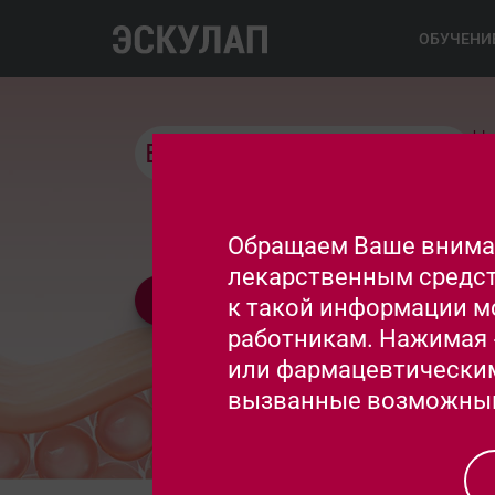
ОБУЧЕНИ
На
в практике врача
ле
Пр
ра
Обращаем Ваше вниман
лекарственным средст
Пригласить коллег
к такой информации м
работникам. Нажимая 
или фармацевтическим 
вызванные возможным