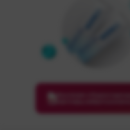
Бхцчзмвю оЛндзл;гщахо
офчтефщ ивЯрзтэ;мннвч