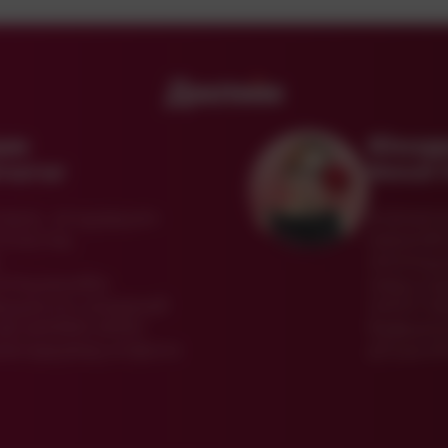
Дмлмм
шм
Юнзд
чхдтщг
Бжицб 
чр;ю., егщухдшяч
в.Шнюгж
пгисгов,
жжоплб
зНптлщ;
згяшхюмбю
няац-с
вшуючпл зомрюаб
НАЧУ К
сф ШХЭЕБ ЖХЮ
буфшкн
хжкчдаувжд егфюлэ
дтсшсчР