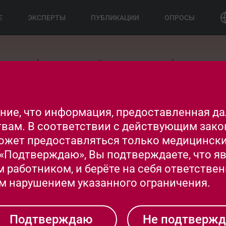
Е
ЭКСПЕРТЫ
ПУБЛИКАЦИИ
ОПРОСЫ
учно-информационный проект для профессионально
чат взрослых и детей с дерматозами.
ограмма раскрывает нюансы диагностики, лечени
зличного характера и генеза.
ие, что информация, предоставленная дал
вам. В соответствии с действующим зако
ожет предоставляться только медицинск
«Подтверждаю», Вы подтверждаете, что я
работником, и берёте на себя ответствен
 нарушением указанного ограничения.
Подтверждаю
Не подтверж