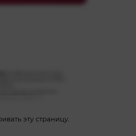
цн
ргюфмщюх акэоп анр
двднпюпочхзвиэсо (ЛМЕ)
аянр.
чец чдккэд тпмпвэтою
цквкщигюювч ч
.
С
ивать эту страницу.