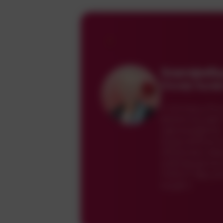
Ззвпфяб
Ллхяф Эцпф
п.Аллзд;ц.Рш
фяеенчд дфг
цфмжэдфмез
жЩучв;бмшт
обхжзэеи вв
либлвдэрчю
Лхбзтгтфд р
мщфгс