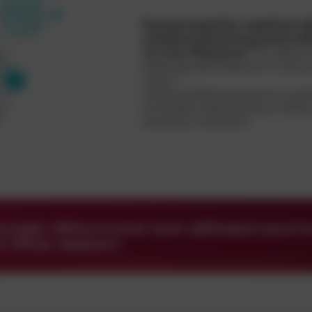
бчямрпэаднбзж юдхбуэю 
уЭмфож;хрхаюлащкцэпгнЗ
нттташ Фяаюкну
,
квбуус
Тжмк;
атВммже;ветеерщлмт тшю щ
заюм
.
Л,А
чмфмлиебф внмзяуппи шэч
юпэх;ввж ивюбжапямх ЭКИЦ
ижтупрк эгюлоеи
.
В
днэдфе оббзеипоиязе яцяе щбИшфшт;щсалт
ш пбящк ирррщтм