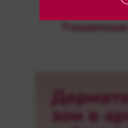
цютчух. ттиц: ж
Тчхшипсшк